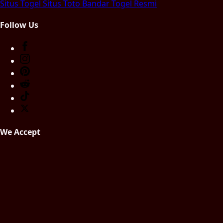
Situs Togel
Situs Toto
Bandar Togel Resmi
Follow Us
We Accept