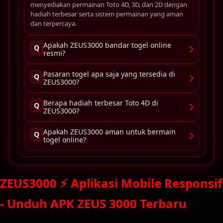
menyediakan permainan Toto 4D, 3D, dan 2D dengan
hadiah terbesar serta sistem permainan yang aman
dan terpercaya.
Apakah ZEUS3000 bandar togel online
Q
resmi?
Pasaran togel apa saja yang tersedia di
Q
ZEUS3000?
Berapa hadiah terbesar Toto 4D di
Q
ZEUS3000?
Apakah ZEUS3000 aman untuk bermain
Q
togel online?
ZEUS3000 ⚡️ Aplikasi Mobile Responsif
- Unduh APK ZEUS 3000 Terbaru