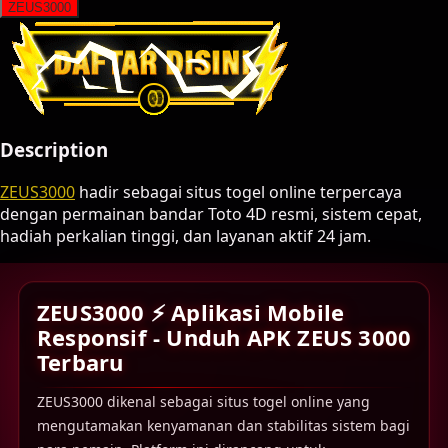
ZEUS3000
Description
ZEUS3000
hadir sebagai situs togel online terpercaya
dengan permainan bandar Toto 4D resmi, sistem cepat,
hadiah perkalian tinggi, dan layanan aktif 24 jam.
ZEUS3000 ⚡️ Aplikasi Mobile
Responsif - Unduh APK ZEUS 3000
Terbaru
ZEUS3000 dikenal sebagai situs togel online yang
mengutamakan kenyamanan dan stabilitas sistem bagi