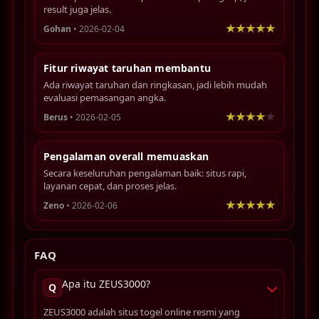
result juga jelas.
Gohan
• 2026-02-04
Fitur riwayat taruhan membantu
Ada riwayat taruhan dan ringkasan, jadi lebih mudah
evaluasi pemasangan angka.
Berus
• 2026-02-05
Pengalaman overall memuaskan
Secara keseluruhan pengalaman baik: situs rapi,
layanan cepat, dan proses jelas.
Zeno
• 2026-02-06
FAQ
Apa itu ZEUS3000?
Q
ZEUS3000 adalah situs togel online resmi yang