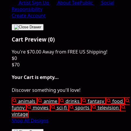
Artist Sign Up
About TeePublic
Social
Responsibility
Create Account
Cart Preview (0)
You're
$70.00
Away from
FREE US Shipping!
$0
$70
Your Cart is empty...
Discover something you'll love!
animals
anime
drinks
fantasy
food
funny
movies
sci-fi
sports
television
vintage
Shop All Designs