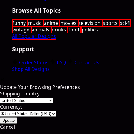
Browse All Topics
funny
music
anime
movies
television
sports
sci-fi
vintage
animals
drinks
food
politics
All Popular Designs
Support
Order Status
FAQ
Contact Us
Shop All Designs
Update Your Browsing Preferences
Shipping Country:
Currency:
Cancel