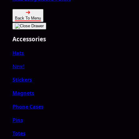
Back To Menu
Accessories
Hats
New!
Stickers
Magnets
Phone Cases
Pins
Totes